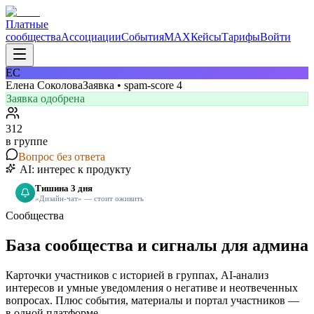
Платные
сообщества
Ассоциации
События
MAX
Кейсы
Тарифы
Войти
ЕС
Елена Соколова
Заявка • spam-score 4
Заявка одобрена
312
в группе
Вопрос без ответа
AI: интерес к продукту
Тишина 3 дня
«Дизайн-чат» — стоит оживить
Сообщества
База сообщества и сигналы для админа
Карточки участников с историей в группах, AI-анализ
интересов и умные уведомления о негативе и неотвеченных
вопросах. Плюс события, материалы и портал участников —
в одной платформе.