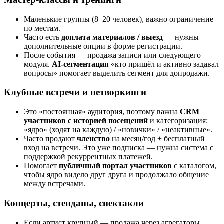
Маленькие группы (8–20 человек), важно ограничение
по местам.
Часто есть
доплата материалов / выезд
— нужны
дополнительные опции в форме регистрации.
После события — продажа записи или следующего
модуля.
AI-сегментация
«кто пришёл и активно задавал
вопросы» помогает выделить сегмент для допродажи.
Клубные встречи и нетворкинги
Это «постоянная» аудитория, поэтому важна
CRM
участников с историей посещений
и категоризация:
«ядро» (ходят на каждую) / «новички» / «неактивные».
Часто продают
членство
на месяц/год + бесплатный
вход на встречи. Это уже подписка — нужна система с
поддержкой рекуррентных платежей.
Помогает
публичный портал участников
с каталогом,
чтобы ядро видело друг друга и продолжало общение
между встречами.
Концерты, стендапы, спектакли
Если артист крупный — продажа через агрегаторы