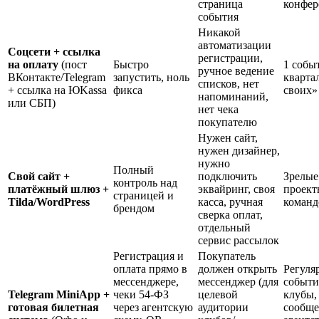
страница
конфе
события
Никакой
автоматизации
Соцсети + ссылка
регистрации,
на оплату
(пост
Быстро
1 собы
ручное ведение
ВКонтакте/Telegram
запустить, ноль
кварта
списков, нет
+ ссылка на ЮKassa
фикса
своих»
напоминаний,
или СБП)
нет чека
покупателю
Нужен сайт,
нужен дизайнер,
нужно
Полный
Свой сайт +
подключить
Зрелые
контроль над
платёжный шлюз +
эквайринг, своя
проект
страницей и
Tilda/WordPress
касса, ручная
команд
брендом
сверка оплат,
отдельный
сервис рассылок
Регистрация и
Покупатель
оплата прямо в
должен открыть
Регуля
мессенджере,
мессенджер (для
событи
Telegram MiniApp +
чеки 54-ФЗ
целевой
клубы,
готовая билетная
через агентскую
аудитории
сообще