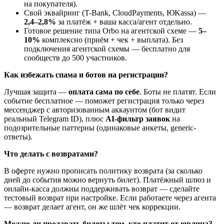
на покупателя).
Свой эквайринг (T-Bank, CloudPayments, ЮKassa) —
2,4–2,8%
за платёж + ваша касса/агент отдельно.
Готовое решение типа Orbo на агентской схеме —
5–
10%
комплексно (приём + чек + выплата). Без
подключения агентской схемы — бесплатно для
сообществ до 500 участников.
Как избежать спама и ботов на регистрации?
Лучшая защита —
оплата сама по себе
. Боты не платят. Если
событие бесплатное — поможет регистрация только через
мессенджер с авторизованным аккаунтом (бот видит
реальный Telegram ID), плюс
AI-фильтр заявок
на
подозрительные паттерны (одинаковые анкеты, generic-
ответы).
Что делать с возвратами?
В оферте нужно прописать политику возврата (за сколько
дней до события можно вернуть билет). Платёжный шлюз и
онлайн-касса должны поддерживать возврат — сделайте
тестовый возврат при настройке. Если работаете через агента
— возврат делает агент, он же шлёт чек коррекции.
Можно ли продавать билеты тем, кто платит от юрлица?