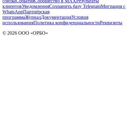
союзы
События
Сообщество в MAX
Результаты
клиентов
Уведомления
Сохранить базу Telegram
Миграция с
WhatsApp
Партнёрская
программа
Журнал
Документация
Условия
использования
Политика конфиденциальности
Реквизиты
©
2026
ООО «ОРБО»