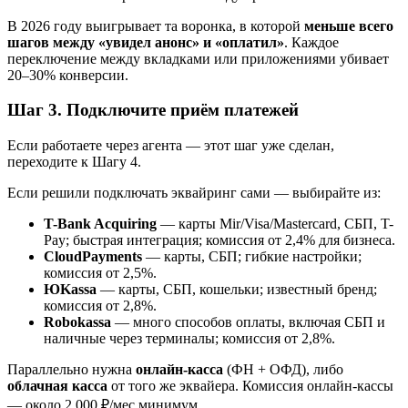
В 2026 году выигрывает та воронка, в которой
меньше всего
шагов между «увидел анонс» и «оплатил»
. Каждое
переключение между вкладками или приложениями убивает
20–30% конверсии.
Шаг 3. Подключите приём платежей
Если работаете через агента — этот шаг уже сделан,
переходите к Шагу 4.
Если решили подключать эквайринг сами — выбирайте из:
T-Bank Acquiring
— карты Mir/Visa/Mastercard, СБП, T-
Pay; быстрая интеграция; комиссия от 2,4% для бизнеса.
CloudPayments
— карты, СБП; гибкие настройки;
комиссия от 2,5%.
ЮKassa
— карты, СБП, кошельки; известный бренд;
комиссия от 2,8%.
Robokassa
— много способов оплаты, включая СБП и
наличные через терминалы; комиссия от 2,8%.
Параллельно нужна
онлайн-касса
(ФН + ОФД), либо
облачная касса
от того же эквайера. Комиссия онлайн-кассы
— около 2 000 ₽/мес минимум.