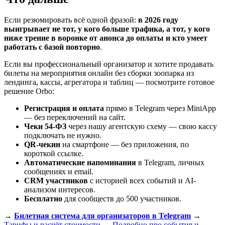
Если резюмировать всё одной фразой:
в 2026 году
выигрывает не тот, у кого больше трафика, а тот, у кого
ниже трение в воронке от анонса до оплаты и кто умеет
работать с базой повторно
.
Если вы профессиональный организатор и хотите продавать
билеты на мероприятия онлайн без сборки зоопарка из
лендинга, кассы, агрегатора и таблиц — посмотрите готовое
решение Orbo:
Регистрация и оплата
прямо в Telegram через MiniApp
— без переключений на сайт.
Чеки 54-ФЗ
через нашу агентскую схему — свою кассу
подключать не нужно.
QR-чекин
на смартфоне — без приложения, по
короткой ссылке.
Автоматические напоминания
в Telegram, личных
сообщениях и email.
CRM участников
с историей всех событий и AI-
анализом интересов.
Бесплатно
для сообществ до 500 участников.
→
Билетная система для организаторов в Telegram
→
Тарифы и расчёт стоимости
→
Подробно про события и