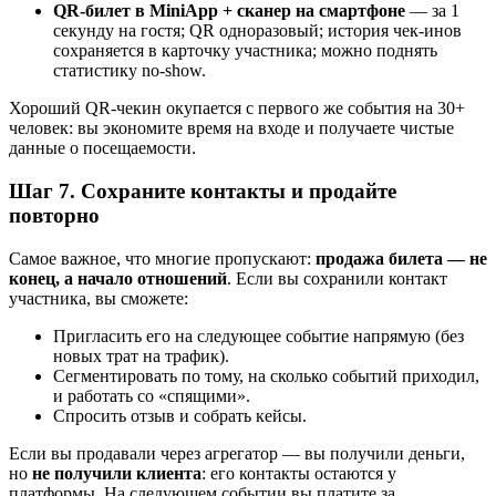
QR-билет в MiniApp + сканер на смартфоне
— за 1
секунду на гостя; QR одноразовый; история чек-инов
сохраняется в карточку участника; можно поднять
статистику no-show.
Хороший QR-чекин окупается с первого же события на 30+
человек: вы экономите время на входе и получаете чистые
данные о посещаемости.
Шаг 7. Сохраните контакты и продайте
повторно
Самое важное, что многие пропускают:
продажа билета — не
конец, а начало отношений
. Если вы сохранили контакт
участника, вы сможете:
Пригласить его на следующее событие напрямую (без
новых трат на трафик).
Сегментировать по тому, на сколько событий приходил,
и работать со «спящими».
Спросить отзыв и собрать кейсы.
Если вы продавали через агрегатор — вы получили деньги,
но
не получили клиента
: его контакты остаются у
платформы. На следующем событии вы платите за