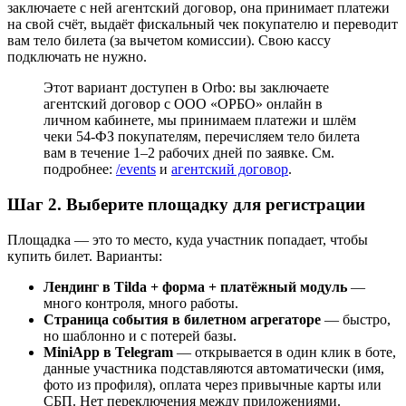
заключаете с ней агентский договор, она принимает платежи
на свой счёт, выдаёт фискальный чек покупателю и переводит
вам тело билета (за вычетом комиссии). Свою кассу
подключать не нужно.
Этот вариант доступен в Orbo: вы заключаете
агентский договор с ООО «ОРБО» онлайн в
личном кабинете, мы принимаем платежи и шлём
чеки 54-ФЗ покупателям, перечисляем тело билета
вам в течение 1–2 рабочих дней по заявке. См.
подробнее:
/events
и
агентский договор
.
Шаг 2. Выберите площадку для регистрации
Площадка — это то место, куда участник попадает, чтобы
купить билет. Варианты:
Лендинг в Tilda + форма + платёжный модуль
—
много контроля, много работы.
Страница события в билетном агрегаторе
— быстро,
но шаблонно и с потерей базы.
MiniApp в Telegram
— открывается в один клик в боте,
данные участника подставляются автоматически (имя,
фото из профиля), оплата через привычные карты или
СБП. Нет переключения между приложениями.