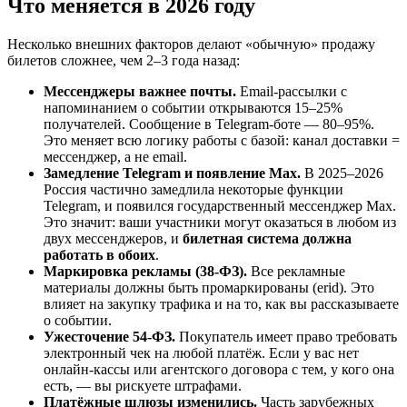
Что меняется в 2026 году
Несколько внешних факторов делают «обычную» продажу
билетов сложнее, чем 2–3 года назад:
Мессенджеры важнее почты.
Email-рассылки с
напоминанием о событии открываются 15–25%
получателей. Сообщение в Telegram-боте — 80–95%.
Это меняет всю логику работы с базой: канал доставки =
мессенджер, а не email.
Замедление Telegram и появление Max.
В 2025–2026
Россия частично замедлила некоторые функции
Telegram, и появился государственный мессенджер Max.
Это значит: ваши участники могут оказаться в любом из
двух мессенджеров, и
билетная система должна
работать в обоих
.
Маркировка рекламы (38-ФЗ).
Все рекламные
материалы должны быть промаркированы (erid). Это
влияет на закупку трафика и на то, как вы рассказываете
о событии.
Ужесточение 54-ФЗ.
Покупатель имеет право требовать
электронный чек на любой платёж. Если у вас нет
онлайн-кассы или агентского договора с тем, у кого она
есть, — вы рискуете штрафами.
Платёжные шлюзы изменились.
Часть зарубежных