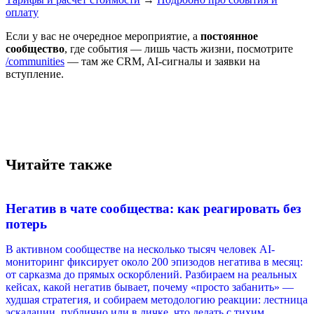
оплату
Если у вас не очередное мероприятие, а
постоянное
сообщество
, где события — лишь часть жизни, посмотрите
/communities
— там же CRM, AI-сигналы и заявки на
вступление.
Читайте также
Негатив в чате сообщества: как реагировать без
потерь
В активном сообществе на несколько тысяч человек AI-
мониторинг фиксирует около 200 эпизодов негатива в месяц:
от сарказма до прямых оскорблений. Разбираем на реальных
кейсах, какой негатив бывает, почему «просто забанить» —
худшая стратегия, и собираем методологию реакции: лестница
эскалации, публично или в личке, что делать с тихим