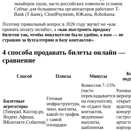
эквайеров ушли, часть российских изменили условия.
Сейчас для большинства организаторов работают T-
Bank (Т-Банк), CloudPayments, ЮKassa, Robokassa.
Поэтому правильный вопрос в 2026 году звучит не «как
принять оплату онлайн», а
«как выстроить продажу
билетов так, чтобы покупателю было удобно, а вам — не
страшно за бухгалтерию и базу контактов»
.
4 способа продавать билеты онлайн —
сравнение
К
Способ
Плюсы
Минусы
под
Комиссия 7–15%
(часто
Разовы
перекладывается
меропр
Готовая
Билетные
на покупателя),
откры
инфраструктура,
агрегаторы
не отдают базу
аудито
чеки, выплаты,
(Timepad, Кассир.ру,
контактов,
концер
какой-то трафик
Яндекс.Афиша,
медленные
гастро
с самой
ВКонтакте.События)
выплаты,
артист
площадки
шаблонная
корпор