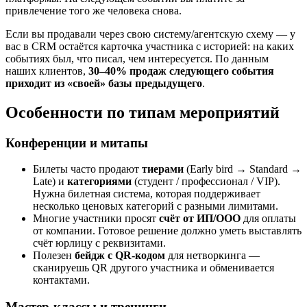
привлечение того же человека снова.
Если вы продавали через свою систему/агентскую схему — у
вас в CRM остаётся карточка участника с историей: на каких
событиях был, что писал, чем интересуется. По данным
наших клиентов,
30–40% продаж следующего события
приходит из «своей» базы предыдущего
.
Особенности по типам мероприятий
Конференции и митапы
Билеты часто продают
тиерами
(Early bird → Standard →
Late) и
категориями
(студент / профессионал / VIP).
Нужна билетная система, которая поддерживает
несколько ценовых категорий с разными лимитами.
Многие участники просят
счёт от ИП/ООО
для оплаты
от компании. Готовое решение должно уметь выставлять
счёт юрлицу с реквизитами.
Полезен
бейдж с QR-кодом
для нетворкинга —
сканируешь QR другого участника и обменивается
контактами.
Мастер-классы и тренинги