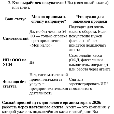
Кто выдаёт чек покупателю?
Вы (своя онлайн-касса)
или агент.
Можно принимать
Что нужно для
Ваш статус
оплату напрямую?
законной продажи
Подходит для очень
Да, но без чека по 54-
малого оборота. Если
ФЗ — только справка
покупателю нужен
Самозанятый
через приложение
фискальный чек —
«Мой налог»
придётся подключать
агента
Своя онлайн-касса
ИП / ООО на
(ОФД, фискальный
Да
УСН
накопитель, оператор)
или работа через агента
Нет, систематический
приём платежей за
Сначала
Физлицо без
услугу =
зарегистрировать ИП/
статуса
предпринимательская
самозанятого
деятельность
Самый простой путь для нового организатора в 2026:
работать
через платёжного агента
. Агент — это компания, у
которой уже есть подключённая касса и эквайринг. Вы