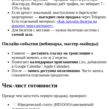
(Кассир.ру, Яндекс.Афиша) даёт трафик, но забирает 7–
15% и базу.
Если артист локальный, выступление в баре/клубе/
квартирнике —
выгоднее своя продажа
через Telegram.
Есть отдельный материал:
«Как продать билеты на
концерт через интернет»
.
Для билетов с местами — нужна билетная система с
схемой зала
.
Онлайн-события (вебинары, мастер-майнды)
Главное —
доставить ссылку на трансляцию
в
нужный момент, а не за 2 недели.
Помогают
календарные приглашения
(.ics, добавление
в Google Calendar / Apple Calendar).
После —
запись доступна оплатившим
. Часто запись
становится отдельным продуктом.
Чек-лист готовности
Прежде чем запустить первую продажу, проверьте:
Юридический статус (ИП/ООО/самозанятый/
агентская схема)