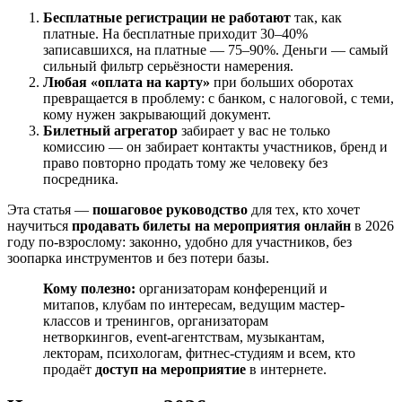
Бесплатные регистрации не работают
так, как
платные. На бесплатные приходит 30–40%
записавшихся, на платные — 75–90%. Деньги — самый
сильный фильтр серьёзности намерения.
Любая «оплата на карту»
при больших оборотах
превращается в проблему: с банком, с налоговой, с теми,
кому нужен закрывающий документ.
Билетный агрегатор
забирает у вас не только
комиссию — он забирает контакты участников, бренд и
право повторно продать тому же человеку без
посредника.
Эта статья —
пошаговое руководство
для тех, кто хочет
научиться
продавать билеты на мероприятия онлайн
в 2026
году по-взрослому: законно, удобно для участников, без
зоопарка инструментов и без потери базы.
Кому полезно:
организаторам конференций и
митапов, клубам по интересам, ведущим мастер-
классов и тренингов, организаторам
нетворкингов, event-агентствам, музыкантам,
лекторам, психологам, фитнес-студиям и всем, кто
продаёт
доступ на мероприятие
в интернете.