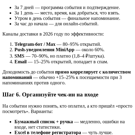
За 7 дней — программа события и подтверждение.
За 1 день — место, время, как добраться, что взять.
Утром в день события — финальное напоминание.
За час до начала — для онлайн-событий.
Каналы доставки в 2026 году по эффективности:
Telegram-бот / Max
— 80–95% открытий.
Push-уведомления MiniApp
— около 60%.
SMS
— 70–90%, но платно (1,8–4 ₽/штука).
Email
— 15–25% открытий, попадает в спам.
Доходимость до события
прямо коррелирует с количеством
напоминаний
— обычно +15–25% к посещаемости при 3
напоминаниях против одного.
Шаг 6. Организуйте чек-ин на входе
На событии нужно понять, кто оплатил, а кто пришёл «просто
посмотреть». Варианты:
Бумажный список + ручка
— медленно, ошибки на
входе, нет статистики.
Excel в телефоне регистратора
— чуть лучше.