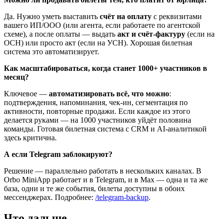
Да. Нужно уметь выставить
счёт на оплату
с реквизитами
вашего ИП/ООО (или агента, если работаете по агентской
схеме), а после оплаты — выдать
акт и счёт-фактуру
(если на
ОСН) или просто акт (если на УСН). Хорошая билетная
система это автоматизирует.
Как масштабироваться, когда станет 1000+ участников в
месяц?
Ключевое —
автоматизировать всё, что можно
:
подтверждения, напоминания, чек-ин, сегментация по
активности, повторные продажи. Если каждое из этого
делается руками — на 1000 участников уйдёт половина
команды. Готовая билетная система с CRM и AI-аналитикой
здесь критична.
А если Telegram заблокируют?
Решение — параллельно работать в нескольких каналах. В
Orbo MiniApp работает и в Telegram, и в Max — одна и та же
база, одни и те же события, билеты доступны в обоих
мессенджерах. Подробнее:
/telegram-backup
.
Что дальше