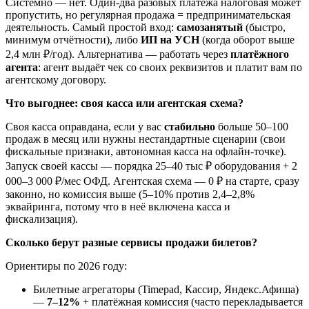
Системно — нет. Один-два разовых платежа налоговая может
пропустить, но регулярная продажа = предпринимательская
деятельность. Самый простой вход:
самозанятый
(быстро,
минимум отчётности), либо
ИП на УСН
(когда оборот выше
2,4 млн ₽/год). Альтернатива — работать через
платёжного
агента
: агент выдаёт чек со своих реквизитов и платит вам по
агентскому договору.
Что выгоднее: своя касса или агентская схема?
Своя касса оправдана, если у вас
стабильно
больше 50–100
продаж в месяц или нужны нестандартные сценарии (свои
фискальные признаки, автономная касса на офлайн-точке).
Запуск своей кассы — порядка 25–40 тыс ₽ оборудования + 2
000–3 000 ₽/мес ОФД. Агентская схема — 0 ₽ на старте, сразу
законно, но комиссия выше (5–10% против 2,4–2,8%
эквайринга, потому что в неё включена касса и
фискализация).
Сколько берут разные сервисы продажи билетов?
Ориентиры по 2026 году:
Билетные агрегаторы (Timepad, Кассир, Яндекс.Афиша)
—
7–12%
+ платёжная комиссия (часто перекладывается