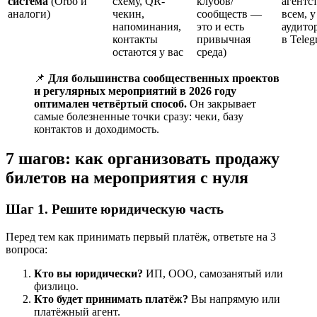
система
(Orbo и
схему, QR-
клубов/
агентст
аналоги)
чекин,
сообществ —
всем, у
напоминания,
это и есть
аудито
контакты
привычная
в Teleg
остаются у вас
среда)
📌
Для большинства сообщественных проектов
и регулярных мероприятий в 2026 году
оптимален четвёртый способ.
Он закрывает
самые болезненные точки сразу: чеки, базу
контактов и доходимость.
7 шагов: как организовать продажу
билетов на мероприятия с нуля
Шаг 1. Решите юридическую часть
Перед тем как принимать первый платёж, ответьте на 3
вопроса:
Кто вы юридически?
ИП, ООО, самозанятый или
физлицо.
Кто будет принимать платёж?
Вы напрямую или
платёжный агент.